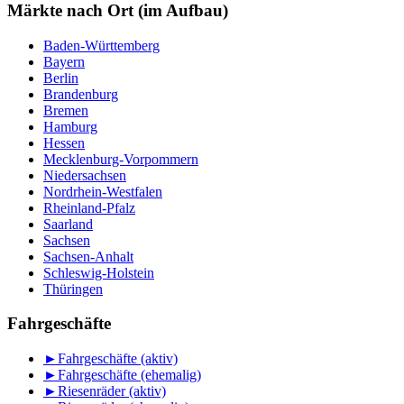
Monat
Märkte nach Ort (im Aufbau)
Baden-Württemberg
Bayern
Berlin
Brandenburg
Bremen
Hamburg
Hessen
Mecklenburg-Vorpommern
Niedersachsen
Nordrhein-Westfalen
Rheinland-Pfalz
Saarland
Sachsen
Sachsen-Anhalt
Schleswig-Holstein
Thüringen
Fahrgeschäfte
►
Fahrgeschäfte (aktiv)
►
Fahrgeschäfte (ehemalig)
►
Riesenräder (aktiv)