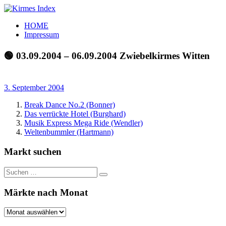
Zum
Inhalt
Kirmes
Tourpläne
HOME
springen
Index
und
Impressum
Beschickerlisten
der
🟢 03.09.2004 – 06.09.2004 Zwiebelkirmes Witten
letzten
Jahre
3. September 2004
Break Dance No.2 (Bonner)
Das verrückte Hotel (Burghard)
Musik Express Mega Ride (Wendler)
Weltenbummler (Hartmann)
Markt suchen
Suchen
Suchen
nach:
Märkte nach Monat
Märkte
nach