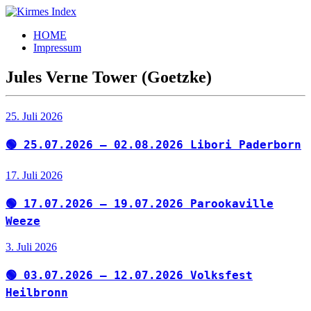
Zum
Inhalt
Kirmes
Tourpläne
HOME
springen
Index
und
Impressum
Beschickerlisten
der
Jules Verne Tower (Goetzke)
letzten
Jahre
25. Juli 2026
🟢 25.07.2026 – 02.08.2026 Libori Paderborn
17. Juli 2026
🟢 17.07.2026 – 19.07.2026 Parookaville
Weeze
3. Juli 2026
🟢 03.07.2026 – 12.07.2026 Volksfest
Heilbronn