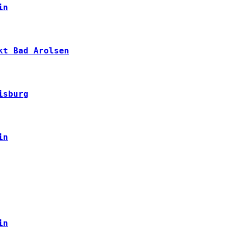
in
kt Bad Arolsen
isburg
in
in