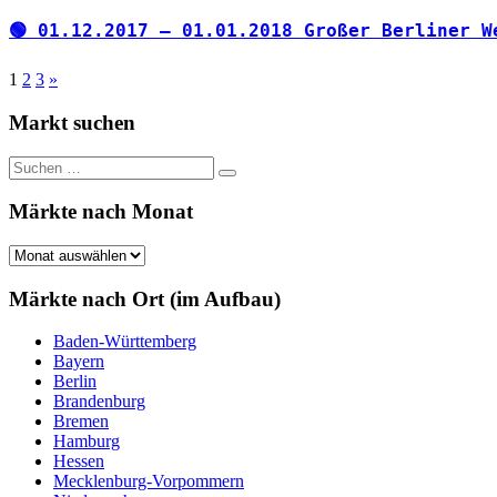
🟢 01.12.2017 – 01.01.2018 Großer Berliner W
Seitennummerierung
Nächste
1
2
3
»
Beiträge
der
Markt suchen
Beiträge
Suchen
Suchen
nach:
Märkte nach Monat
Märkte
nach
Monat
Märkte nach Ort (im Aufbau)
Baden-Württemberg
Bayern
Berlin
Brandenburg
Bremen
Hamburg
Hessen
Mecklenburg-Vorpommern