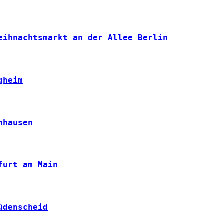
eihnachtsmarkt an der Allee Berlin
gheim
nhausen
furt am Main
üdenscheid