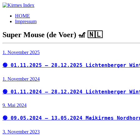
Zum
Inhalt
Kirmes
Tourpläne
HOME
springen
Index
und
Impressum
Beschickerlisten
der
Super Mouse (de Voer) 🎢 🇳🇱
letzten
Jahre
1. November 2025
🟢 01.11.2025 – 28.12.2025 Lichtenberger Win
1. November 2024
🟢 01.11.2024 – 28.12.2024 Lichtenberger Win
9. Mai 2024
🟢 09.05.2024 – 13.05.2024 Maikirmes Nordhor
3. November 2023