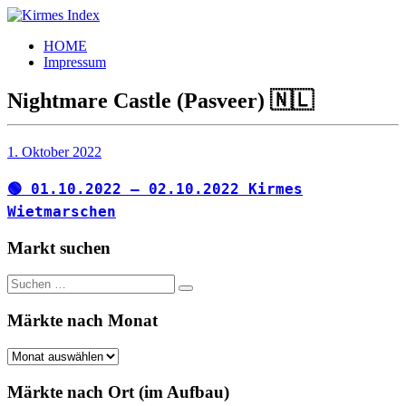
Zum
Inhalt
Kirmes
Tourpläne
HOME
springen
Index
und
Impressum
Beschickerlisten
der
Nightmare Castle (Pasveer) 🇳🇱
letzten
Jahre
1. Oktober 2022
🟢 01.10.2022 – 02.10.2022 Kirmes
Wietmarschen
Markt suchen
Suchen
Suchen
nach:
Märkte nach Monat
Märkte
nach
Monat
Märkte nach Ort (im Aufbau)