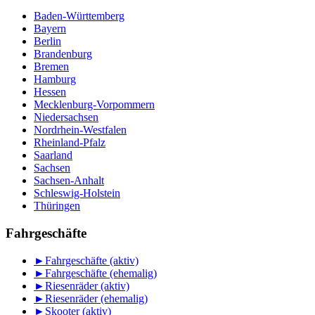
Baden-Württemberg
Bayern
Berlin
Brandenburg
Bremen
Hamburg
Hessen
Mecklenburg-Vorpommern
Niedersachsen
Nordrhein-Westfalen
Rheinland-Pfalz
Saarland
Sachsen
Sachsen-Anhalt
Schleswig-Holstein
Thüringen
Fahrgeschäfte
►
Fahrgeschäfte (aktiv)
►
Fahrgeschäfte (ehemalig)
►
Riesenräder (aktiv)
►
Riesenräder (ehemalig)
►
Skooter (aktiv)