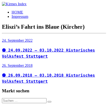
Zum
Inhalt
Kirmes
Tourpläne
HOME
springen
Index
und
Impressum
Beschickerlisten
der
Eliszi’s Fahrt ins Blaue (Kircher)
letzten
Jahre
24. September 2022
🟢 24.09.2022 – 03.10.2022 Historisches
Volksfest Stuttgart
26. September 2018
🟢 26.09.2018 – 03.10.2018 Historisches
Volksfest Stuttgart
Markt suchen
Suchen
Suchen
nach: