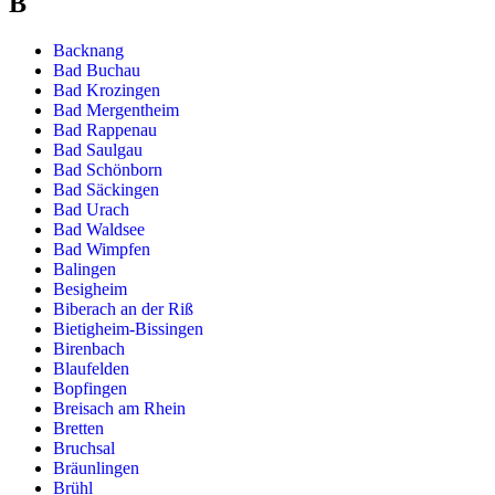
B
Backnang
Bad Buchau
Bad Krozingen
Bad Mergentheim
Bad Rappenau
Bad Saulgau
Bad Schönborn
Bad Säckingen
Bad Urach
Bad Waldsee
Bad Wimpfen
Balingen
Besigheim
Biberach an der Riß
Bietigheim-Bissingen
Birenbach
Blaufelden
Bopfingen
Breisach am Rhein
Bretten
Bruchsal
Bräunlingen
Brühl