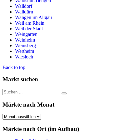
Waldshut-Tiengen
Walldorf
Walldürn
Wangen im Allgäu
Weil am Rhein
Weil der Stadt
Weingarten
Weinheim
Weinsberg
Wertheim
Wiesloch
Back to top
Markt suchen
Suchen
Suchen
nach:
Märkte nach Monat
Märkte
nach
Monat
Märkte nach Ort (im Aufbau)