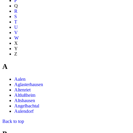
P
Q
R
S
T
U
V
W
X
Y
Z
A
Aalen
Aglasterhausen
Altenriet
Altlußheim
Altshausen
Angelbachtal
Aulendorf
Back to top