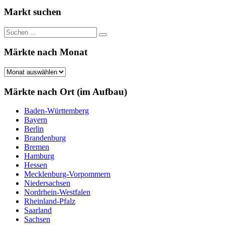
Beiträge
der
Markt suchen
Beiträge
Suchen
Suchen
nach:
Märkte nach Monat
Märkte
nach
Monat
Märkte nach Ort (im Aufbau)
Baden-Württemberg
Bayern
Berlin
Brandenburg
Bremen
Hamburg
Hessen
Mecklenburg-Vorpommern
Niedersachsen
Nordrhein-Westfalen
Rheinland-Pfalz
Saarland
Sachsen