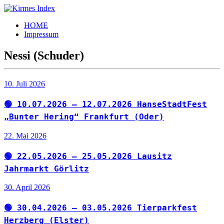
Zum
Inhalt
Kirmes
Tourpläne
HOME
springen
Index
und
Impressum
Beschickerlisten
der
Nessi (Schuder)
letzten
Jahre
10. Juli 2026
🟢 10.07.2026 – 12.07.2026 HanseStadtFest
„Bunter Hering“ Frankfurt (Oder)
22. Mai 2026
🟢 22.05.2026 – 25.05.2026 Lausitz
Jahrmarkt Görlitz
30. April 2026
🟢 30.04.2026 – 03.05.2026 Tierparkfest
Herzberg (Elster)