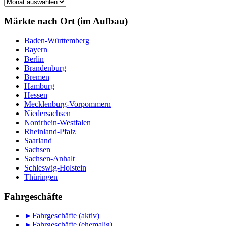
Märkte
nach
Monat
Märkte nach Ort (im Aufbau)
Baden-Württemberg
Bayern
Berlin
Brandenburg
Bremen
Hamburg
Hessen
Mecklenburg-Vorpommern
Niedersachsen
Nordrhein-Westfalen
Rheinland-Pfalz
Saarland
Sachsen
Sachsen-Anhalt
Schleswig-Holstein
Thüringen
Fahrgeschäfte
►
Fahrgeschäfte (aktiv)
►
Fahrgeschäfte (ehemalig)