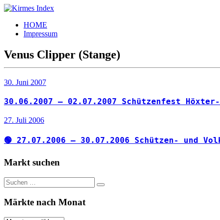
Zum
Inhalt
Kirmes
Tourpläne
HOME
springen
Index
und
Impressum
Beschickerlisten
der
Venus Clipper (Stange)
letzten
Jahre
30. Juni 2007
30.06.2007 – 02.07.2007 Schützenfest Höxter-
27. Juli 2006
🟢 27.07.2006 – 30.07.2006 Schützen- und Vol
Markt suchen
Suchen
Suchen
nach:
Märkte nach Monat