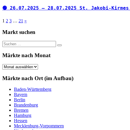
🟢 26.07.2025 – 28.07.2025 St. Jakobi-Kirmes
Seitennummerierung
Nächste
1
2
3
…
21
»
Beiträge
der
Markt suchen
Beiträge
Suchen
Suchen
nach:
Märkte nach Monat
Märkte
nach
Monat
Märkte nach Ort (im Aufbau)
Baden-Württemberg
Bayern
Berlin
Brandenburg
Bremen
Hamburg
Hessen
Mecklenburg-Vorpommern