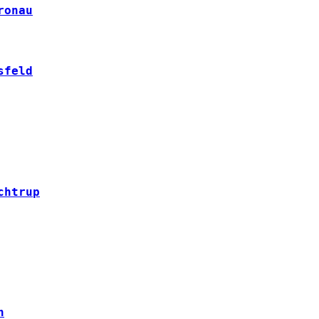
ronau
sfeld
chtrup
n