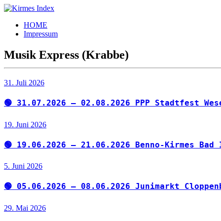
Zum
Inhalt
Kirmes
Tourpläne
HOME
springen
Index
und
Impressum
Beschickerlisten
der
Musik Express (Krabbe)
letzten
Jahre
31. Juli 2026
🟢 31.07.2026 – 02.08.2026 PPP Stadtfest Wes
19. Juni 2026
🟢 19.06.2026 – 21.06.2026 Benno-Kirmes Bad 
5. Juni 2026
🟢 05.06.2026 – 08.06.2026 Junimarkt Cloppen
29. Mai 2026