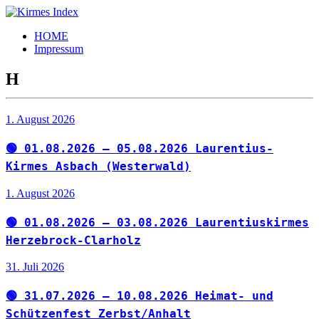
Zum
Inhalt
Kirmes
Tourpläne
HOME
springen
Index
und
Impressum
Beschickerlisten
der
H
letzten
Jahre
1. August 2026
🟢 01.08.2026 – 05.08.2026 Laurentius-
Kirmes Asbach (Westerwald)
1. August 2026
🟢 01.08.2026 – 03.08.2026 Laurentiuskirmes
Herzebrock-Clarholz
31. Juli 2026
🟢 31.07.2026 – 10.08.2026 Heimat- und
Schützenfest Zerbst/Anhalt