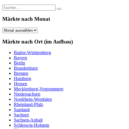
Beiträge
Suchen
Suchen
nach:
Märkte nach Monat
Märkte
nach
Monat
Märkte nach Ort (im Aufbau)
Baden-Württemberg
Bayern
Berlin
Brandenburg
Bremen
Hamburg
Hessen
Mecklenburg-Vorpommern
Niedersachsen
Nordrhein-Westfalen
Rheinland-Pfalz
Saarland
Sachsen
Sachsen-Anhalt
Schleswig-Holstein