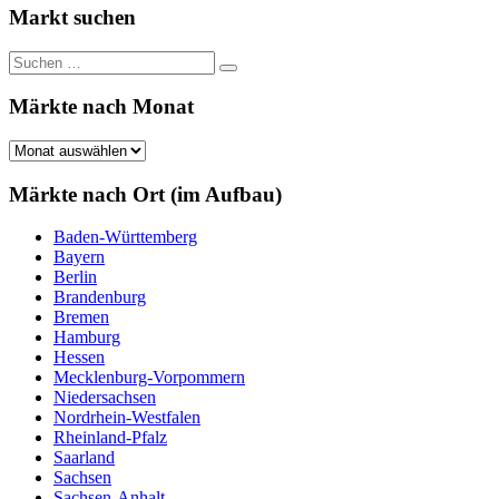
der
Markt suchen
Beiträge
Suchen
Suchen
nach:
Märkte nach Monat
Märkte
nach
Monat
Märkte nach Ort (im Aufbau)
Baden-Württemberg
Bayern
Berlin
Brandenburg
Bremen
Hamburg
Hessen
Mecklenburg-Vorpommern
Niedersachsen
Nordrhein-Westfalen
Rheinland-Pfalz
Saarland
Sachsen
Sachsen-Anhalt