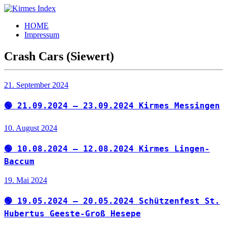
Zum
Inhalt
Kirmes
Tourpläne
HOME
springen
Index
und
Impressum
Beschickerlisten
der
Crash Cars (Siewert)
letzten
Jahre
21. September 2024
🟢 21.09.2024 – 23.09.2024 Kirmes Messingen
10. August 2024
🟢 10.08.2024 – 12.08.2024 Kirmes Lingen-
Baccum
19. Mai 2024
🟢 19.05.2024 – 20.05.2024 Schützenfest St.
Hubertus Geeste-Groß Hesepe