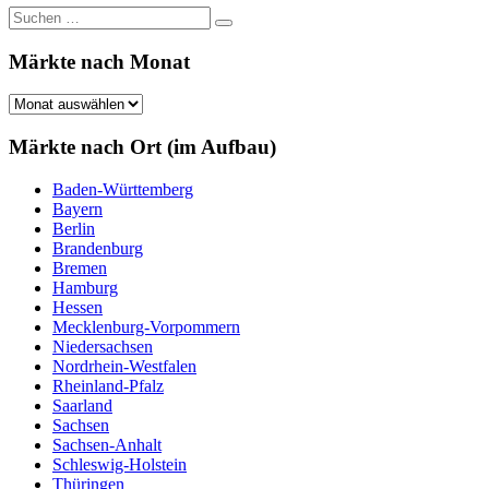
Suchen
Suchen
nach:
Märkte nach Monat
Märkte
nach
Monat
Märkte nach Ort (im Aufbau)
Baden-Württemberg
Bayern
Berlin
Brandenburg
Bremen
Hamburg
Hessen
Mecklenburg-Vorpommern
Niedersachsen
Nordrhein-Westfalen
Rheinland-Pfalz
Saarland
Sachsen
Sachsen-Anhalt
Schleswig-Holstein
Thüringen