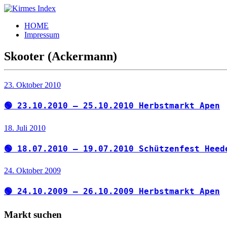
Zum
Inhalt
Kirmes
Tourpläne
HOME
springen
Index
und
Impressum
Beschickerlisten
der
Skooter (Ackermann)
letzten
Jahre
23. Oktober 2010
🟢 23.10.2010 – 25.10.2010 Herbstmarkt Apen
18. Juli 2010
🟢 18.07.2010 – 19.07.2010 Schützenfest Heed
24. Oktober 2009
🟢 24.10.2009 – 26.10.2009 Herbstmarkt Apen
Markt suchen