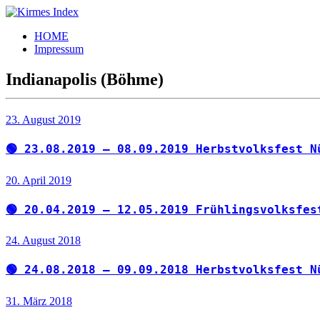
Zum
Inhalt
Kirmes
Tourpläne
HOME
springen
Index
und
Impressum
Beschickerlisten
der
Indianapolis (Böhme)
letzten
Jahre
23. August 2019
🟢 23.08.2019 – 08.09.2019 Herbstvolksfest N
20. April 2019
🟢 20.04.2019 – 12.05.2019 Frühlingsvolksfes
24. August 2018
🟢 24.08.2018 – 09.09.2018 Herbstvolksfest N
31. März 2018