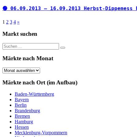
🟢 06.09.2013 – 16.09.2013 Herbst-Dippemess 
Seitennummerierung
Nächste
1
2
3
4
»
Beiträge
der
Markt suchen
Beiträge
Suchen
Suchen
nach:
Märkte nach Monat
Märkte
nach
Monat
Märkte nach Ort (im Aufbau)
Baden-Württemberg
Bayern
Berlin
Brandenburg
Bremen
Hamburg
Hessen
Mecklenburg-Vorpommern