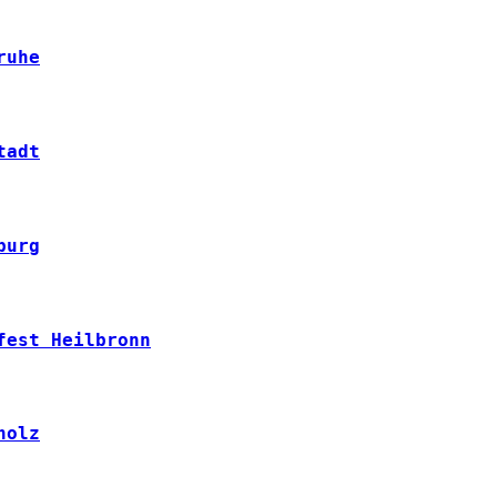
ruhe
tadt
burg
fest Heilbronn
holz