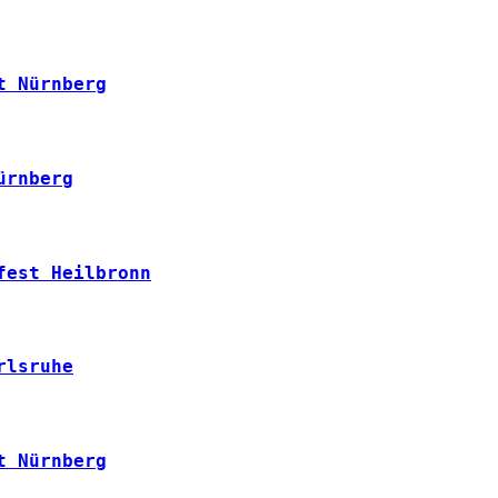
t Nürnberg
ürnberg
fest Heilbronn
rlsruhe
t Nürnberg