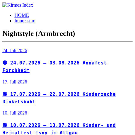
Zum
Inhalt
Kirmes
Tourpläne
HOME
springen
Index
und
Impressum
Beschickerlisten
der
Nightstyle (Armbrecht)
letzten
Jahre
24. Juli 2026
🟢 24.07.2026 – 03.08.2026 Annafest
Forchheim
17. Juli 2026
🟢 17.07.2026 – 22.07.2026 Kinderzeche
Dinkelsbühl
10. Juli 2026
🟢 10.07.2026 – 13.07.2026 Kinder- und
Heimatfest Isny im Allgäu