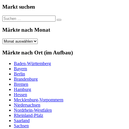
Beiträge
der
Markt suchen
Beiträge
Suchen
Suchen
nach:
Märkte nach Monat
Märkte
nach
Monat
Märkte nach Ort (im Aufbau)
Baden-Württemberg
Bayern
Berlin
Brandenburg
Bremen
Hamburg
Hessen
Mecklenburg-Vorpommern
Niedersachsen
Nordrhein-Westfalen
Rheinland-Pfalz
Saarland
Sachsen