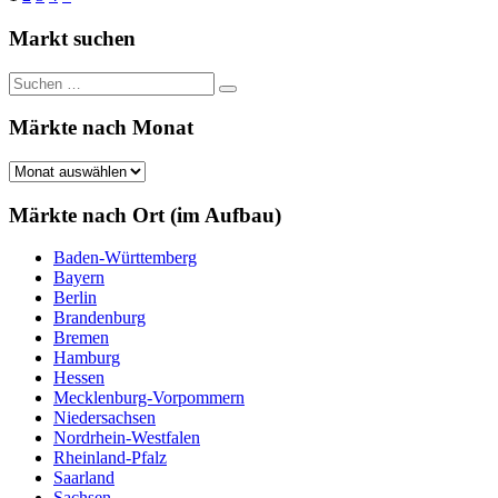
Beiträge
der
Markt suchen
Beiträge
Suchen
Suchen
nach:
Märkte nach Monat
Märkte
nach
Monat
Märkte nach Ort (im Aufbau)
Baden-Württemberg
Bayern
Berlin
Brandenburg
Bremen
Hamburg
Hessen
Mecklenburg-Vorpommern
Niedersachsen
Nordrhein-Westfalen
Rheinland-Pfalz
Saarland
Sachsen