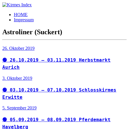
Zum
Inhalt
Kirmes
Tourpläne
HOME
springen
Index
und
Impressum
Beschickerlisten
der
Astroliner (Suckert)
letzten
Jahre
26. Oktober 2019
🟢 26.10.2019 – 03.11.2019 Herbstmarkt
Aurich
3. Oktober 2019
🟢 03.10.2019 – 07.10.2019 Schlosskirmes
Erwitte
5. September 2019
🟢 05.09.2019 – 08.09.2019 Pferdemarkt
Havelberg