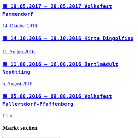
🟢 19.05.2017 – 28.05.2017 Volksfest
Mammendorf
14. Oktober 2016
🟢 14.10.2016 – 19.10.2016 Kirta Dingolfing
11. August 2016
🟢 11.08.2016 – 16.08.2016 Bartlmädult
Neuötting
5. August 2016
🟢 05.08.2016 – 09.08.2016 Volksfest
Mallersdorf-Pfaffenberg
Seitennummerierung
Nächste
1
2
»
Beiträge
der
Markt suchen
Beiträge