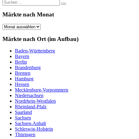
Suchen
Suchen
nach:
Märkte nach Monat
Märkte
nach
Monat
Märkte nach Ort (im Aufbau)
Baden-Württemberg
Bayern
Berlin
Brandenburg
Bremen
Hamburg
Hessen
Mecklenburg-Vorpommern
Niedersachsen
Nordrhein-Westfalen
Rheinland-Pfalz
Saarland
Sachsen
Sachsen-Anhalt
Schleswig-Holstein
Thüringen