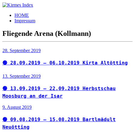
Zum
Inhalt
Kirmes
Tourpläne
HOME
springen
Index
und
Impressum
Beschickerlisten
der
Fliegende Arena (Kollmann)
letzten
Jahre
28. September 2019
🟢 28.09.2019 – 06.10.2019 Kirta Altötting
13. September 2019
🟢 13.09.2019 – 22.09.2019 Herbstschau
Moosburg an der Isar
9. August 2019
🟢 09.08.2019 – 15.08.2019 Bartlmädult
Neuötting