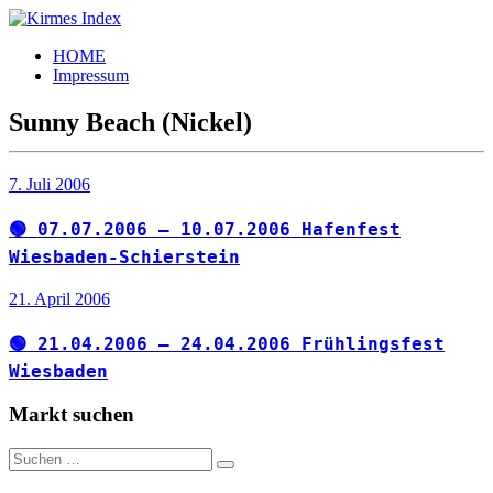
Zum
Inhalt
Kirmes
Tourpläne
HOME
springen
Index
und
Impressum
Beschickerlisten
der
Sunny Beach (Nickel)
letzten
Jahre
7. Juli 2006
🟢 07.07.2006 – 10.07.2006 Hafenfest
Wiesbaden-Schierstein
21. April 2006
🟢 21.04.2006 – 24.04.2006 Frühlingsfest
Wiesbaden
Markt suchen
Suchen
Suchen
nach: