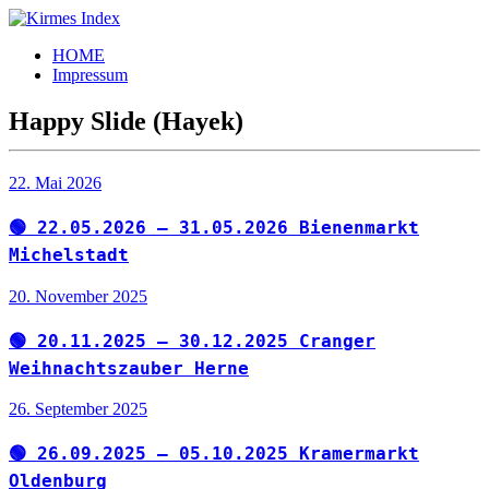
Zum
Inhalt
Kirmes
Tourpläne
HOME
springen
Index
und
Impressum
Beschickerlisten
der
Happy Slide (Hayek)
letzten
Jahre
22. Mai 2026
🟢 22.05.2026 – 31.05.2026 Bienenmarkt
Michelstadt
20. November 2025
🟢 20.11.2025 – 30.12.2025 Cranger
Weihnachtszauber Herne
26. September 2025
🟢 26.09.2025 – 05.10.2025 Kramermarkt
Oldenburg