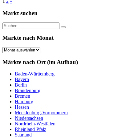
Seitennummerierung
Nächste
1
2
»
Beiträge
der
Markt suchen
Beiträge
Suchen
Suchen
nach:
Märkte nach Monat
Märkte
nach
Monat
Märkte nach Ort (im Aufbau)
Baden-Württemberg
Bayern
Berlin
Brandenburg
Bremen
Hamburg
Hessen
Mecklenburg-Vorpommern
Niedersachsen
Nordrhein-Westfalen
Rheinland-Pfalz
Saarland