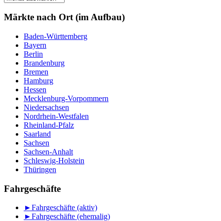
nach
Monat
Märkte nach Ort (im Aufbau)
Baden-Württemberg
Bayern
Berlin
Brandenburg
Bremen
Hamburg
Hessen
Mecklenburg-Vorpommern
Niedersachsen
Nordrhein-Westfalen
Rheinland-Pfalz
Saarland
Sachsen
Sachsen-Anhalt
Schleswig-Holstein
Thüringen
Fahrgeschäfte
►
Fahrgeschäfte (aktiv)
►
Fahrgeschäfte (ehemalig)