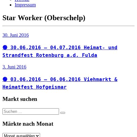
Index
und
Impressum
Beschickerlisten
der
Star Worker (Oberschelp)
letzten
Jahre
30. Juni 2016
🟢 30.06.2016 – 04.07.2016 Heimat- und
Strandfest Rotenburg a.d. Fulda
3. Juni 2016
🟢 03.06.2016 – 06.06.2016 Viehmarkt &
Heimatfest Hofgeismar
Markt suchen
Suchen
Suchen
nach:
Märkte nach Monat
Märkte