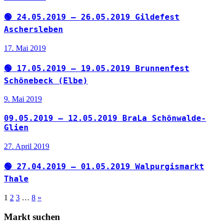
🟢 24.05.2019 – 26.05.2019 Gildefest
Aschersleben
17. Mai 2019
🟢 17.05.2019 – 19.05.2019 Brunnenfest
Schönebeck (Elbe)
9. Mai 2019
09.05.2019 – 12.05.2019 BraLa Schönwalde-
Glien
27. April 2019
🟢 27.04.2019 – 01.05.2019 Walpurgismarkt
Thale
Seitennummerierung
Nächste
1
2
3
…
8
»
Beiträge
der
Markt suchen