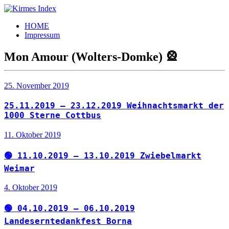
Zum
Inhalt
Kirmes
Tourpläne
HOME
springen
Index
und
Impressum
Beschickerlisten
der
Mon Amour (Wolters-Domke) 🎡
letzten
Jahre
25. November 2019
25.11.2019 – 23.12.2019 Weihnachtsmarkt der
1000 Sterne Cottbus
11. Oktober 2019
🟢 11.10.2019 – 13.10.2019 Zwiebelmarkt
Weimar
4. Oktober 2019
🟢 04.10.2019 – 06.10.2019
Landeserntedankfest Borna