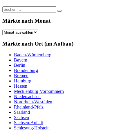
Beiträge
Suchen
Suchen
nach:
Märkte nach Monat
Märkte
nach
Monat
Märkte nach Ort (im Aufbau)
Baden-Württemberg
Bayern
Berlin
Brandenburg
Bremen
Hamburg
Hessen
Mecklenburg-Vorpommern
Niedersachsen
Nordrhein-Westfalen
Rheinland-Pfalz
Saarland
Sachsen
Sachsen-Anhalt
Schleswig-Holstein