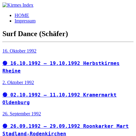
Zum
Inhalt
Kirmes
Tourpläne
HOME
springen
Index
und
Impressum
Beschickerlisten
der
Surf Dance (Schäfer)
letzten
Jahre
16. Oktober 1992
🟢 16.10.1992 – 19.10.1992 Herbstkirmes
Rheine
2. Oktober 1992
🟢 02.10.1992 – 11.10.1992 Kramermarkt
Oldenburg
26. September 1992
🟢 26.09.1992 – 29.09.1992 Roonkarker Mart
Stadland-Rodenkirchen