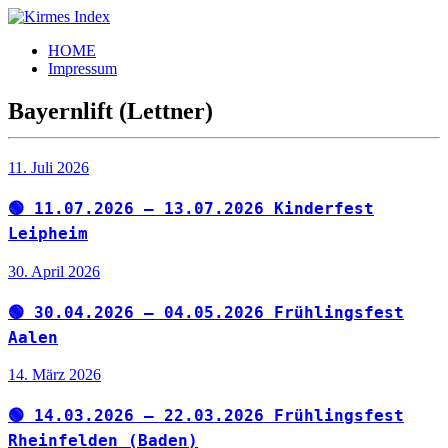
Zum
Inhalt
Kirmes
Tourpläne
HOME
springen
Index
und
Impressum
Beschickerlisten
der
Bayernlift (Lettner)
letzten
Jahre
11. Juli 2026
🟢 11.07.2026 – 13.07.2026 Kinderfest
Leipheim
30. April 2026
🟢 30.04.2026 – 04.05.2026 Frühlingsfest
Aalen
14. März 2026
🟢 14.03.2026 – 22.03.2026 Frühlingsfest
Rheinfelden (Baden)