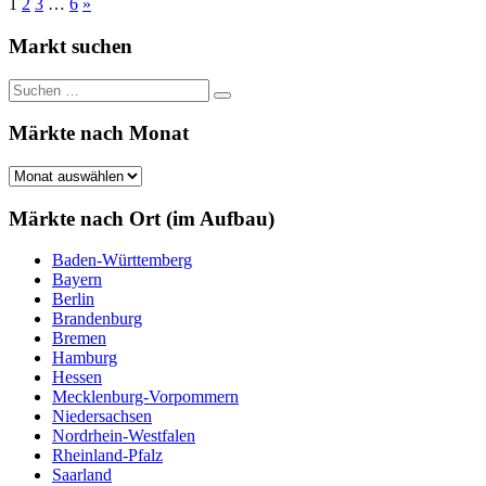
Seitennummerierung
Nächste
1
2
3
…
6
»
Beiträge
der
Markt suchen
Beiträge
Suchen
Suchen
nach:
Märkte nach Monat
Märkte
nach
Monat
Märkte nach Ort (im Aufbau)
Baden-Württemberg
Bayern
Berlin
Brandenburg
Bremen
Hamburg
Hessen
Mecklenburg-Vorpommern
Niedersachsen
Nordrhein-Westfalen
Rheinland-Pfalz
Saarland