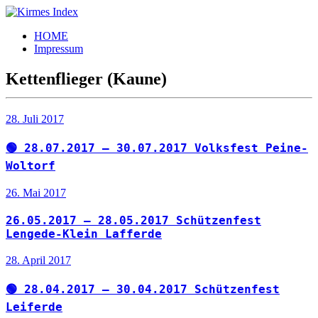
Zum
Inhalt
Kirmes
Tourpläne
HOME
springen
Index
und
Impressum
Beschickerlisten
der
Kettenflieger (Kaune)
letzten
Jahre
28. Juli 2017
🟢 28.07.2017 – 30.07.2017 Volksfest Peine-
Woltorf
26. Mai 2017
26.05.2017 – 28.05.2017 Schützenfest
Lengede-Klein Lafferde
28. April 2017
🟢 28.04.2017 – 30.04.2017 Schützenfest
Leiferde