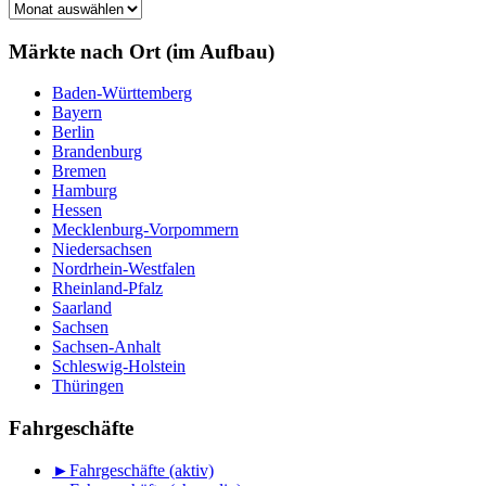
Märkte
nach
Monat
Märkte nach Ort (im Aufbau)
Baden-Württemberg
Bayern
Berlin
Brandenburg
Bremen
Hamburg
Hessen
Mecklenburg-Vorpommern
Niedersachsen
Nordrhein-Westfalen
Rheinland-Pfalz
Saarland
Sachsen
Sachsen-Anhalt
Schleswig-Holstein
Thüringen
Fahrgeschäfte
►
Fahrgeschäfte (aktiv)