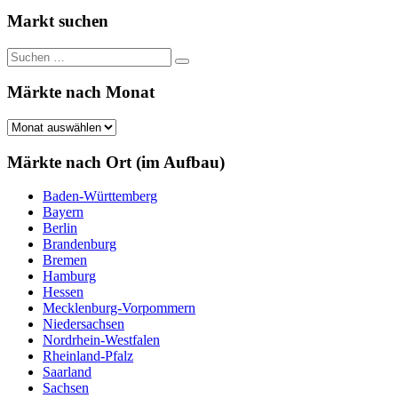
Beiträge
der
Markt suchen
Beiträge
Suchen
Suchen
nach:
Märkte nach Monat
Märkte
nach
Monat
Märkte nach Ort (im Aufbau)
Baden-Württemberg
Bayern
Berlin
Brandenburg
Bremen
Hamburg
Hessen
Mecklenburg-Vorpommern
Niedersachsen
Nordrhein-Westfalen
Rheinland-Pfalz
Saarland
Sachsen