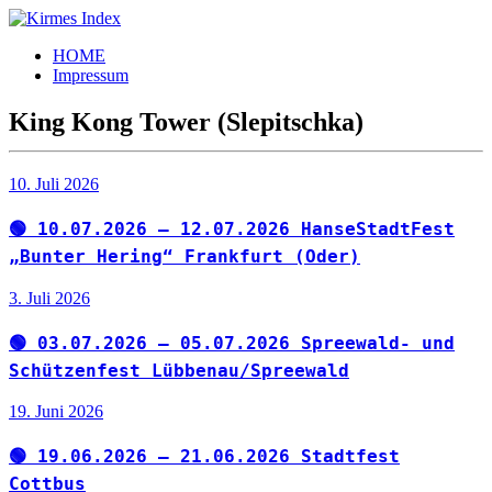
Zum
Inhalt
Kirmes
Tourpläne
HOME
springen
Index
und
Impressum
Beschickerlisten
der
King Kong Tower (Slepitschka)
letzten
Jahre
10. Juli 2026
🟢 10.07.2026 – 12.07.2026 HanseStadtFest
„Bunter Hering“ Frankfurt (Oder)
3. Juli 2026
🟢 03.07.2026 – 05.07.2026 Spreewald- und
Schützenfest Lübbenau/Spreewald
19. Juni 2026
🟢 19.06.2026 – 21.06.2026 Stadtfest
Cottbus