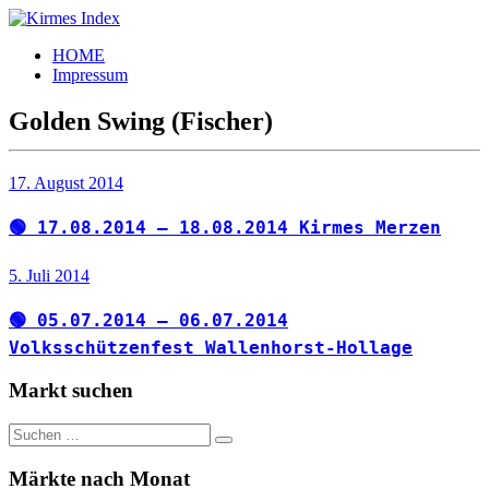
Zum
Inhalt
Kirmes
Tourpläne
HOME
springen
Index
und
Impressum
Beschickerlisten
der
Golden Swing (Fischer)
letzten
Jahre
17. August 2014
🟢 17.08.2014 – 18.08.2014 Kirmes Merzen
5. Juli 2014
🟢 05.07.2014 – 06.07.2014
Volksschützenfest Wallenhorst-Hollage
Markt suchen
Suchen
Suchen
nach:
Märkte nach Monat