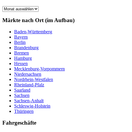
Märkte
nach
Monat
Märkte nach Ort (im Aufbau)
Baden-Württemberg
Bayern
Berlin
Brandenburg
Bremen
Hamburg
Hessen
Mecklenburg-Vorpommern
Niedersachsen
Nordrhein-Westfalen
Rheinland-Pfalz
Saarland
Sachsen
Sachsen-Anhalt
Schleswig-Holstein
Thüringen
Fahrgeschäfte