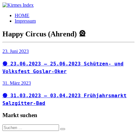
Zum
Inhalt
Kirmes
Tourpläne
HOME
springen
Index
und
Impressum
Beschickerlisten
der
Happy Circus (Ahrend) 🎡
letzten
Jahre
23. Juni 2023
🟢 23.06.2023 – 25.06.2023 Schützen- und
Volksfest Goslar-Oker
31. März 2023
🟢 31.03.2023 – 03.04.2023 Frühjahrsmarkt
Salzgitter-Bad
Markt suchen
Suchen
Suchen
nach: