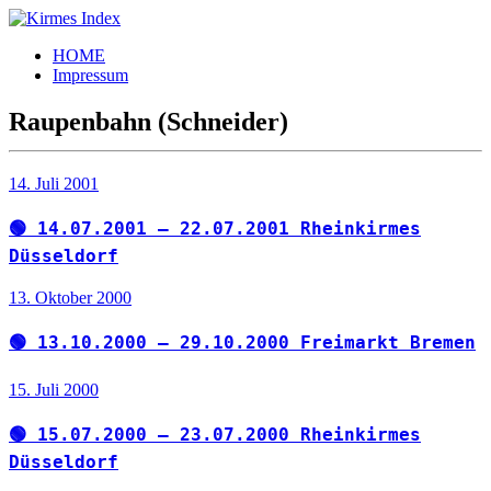
Zum
Inhalt
Kirmes
Tourpläne
HOME
springen
Index
und
Impressum
Beschickerlisten
der
Raupenbahn (Schneider)
letzten
Jahre
14. Juli 2001
🟢 14.07.2001 – 22.07.2001 Rheinkirmes
Düsseldorf
13. Oktober 2000
🟢 13.10.2000 – 29.10.2000 Freimarkt Bremen
15. Juli 2000
🟢 15.07.2000 – 23.07.2000 Rheinkirmes
Düsseldorf