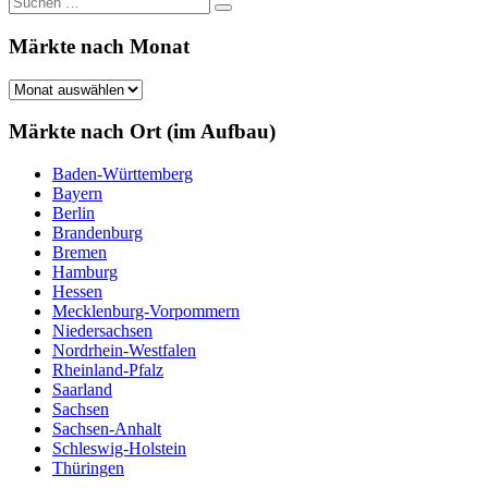
Suchen
nach:
Märkte nach Monat
Märkte
nach
Monat
Märkte nach Ort (im Aufbau)
Baden-Württemberg
Bayern
Berlin
Brandenburg
Bremen
Hamburg
Hessen
Mecklenburg-Vorpommern
Niedersachsen
Nordrhein-Westfalen
Rheinland-Pfalz
Saarland
Sachsen
Sachsen-Anhalt
Schleswig-Holstein
Thüringen