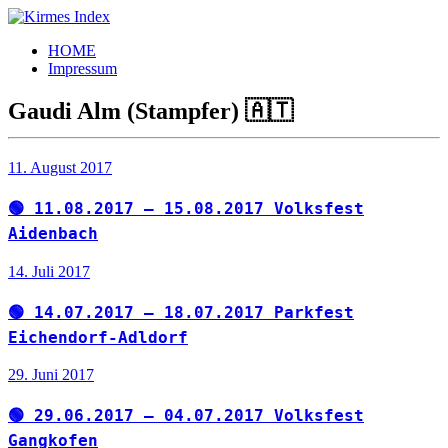
Zum
Inhalt
Kirmes
Tourpläne
HOME
springen
Index
und
Impressum
Beschickerlisten
der
Gaudi Alm (Stampfer) 🇦🇹
letzten
Jahre
11. August 2017
🟢 11.08.2017 – 15.08.2017 Volksfest
Aidenbach
14. Juli 2017
🟢 14.07.2017 – 18.07.2017 Parkfest
Eichendorf-Adldorf
29. Juni 2017
🟢 29.06.2017 – 04.07.2017 Volksfest
Gangkofen