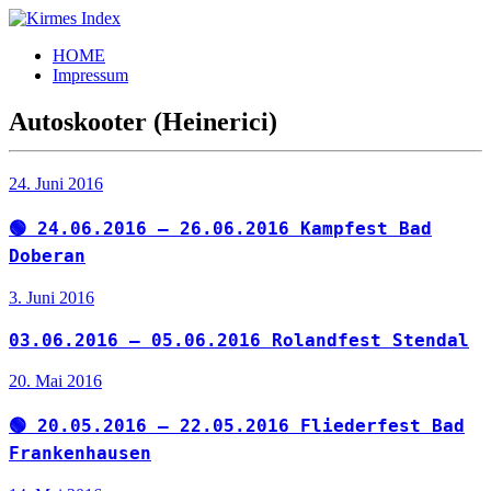
Zum
Inhalt
Kirmes
Tourpläne
HOME
springen
Index
und
Impressum
Beschickerlisten
der
Autoskooter (Heinerici)
letzten
Jahre
24. Juni 2016
🟢 24.06.2016 – 26.06.2016 Kampfest Bad
Doberan
3. Juni 2016
03.06.2016 – 05.06.2016 Rolandfest Stendal
20. Mai 2016
🟢 20.05.2016 – 22.05.2016 Fliederfest Bad
Frankenhausen