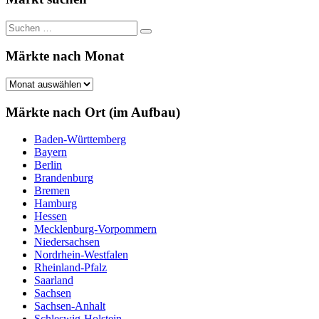
Suchen
Suchen
nach:
Märkte nach Monat
Märkte
nach
Monat
Märkte nach Ort (im Aufbau)
Baden-Württemberg
Bayern
Berlin
Brandenburg
Bremen
Hamburg
Hessen
Mecklenburg-Vorpommern
Niedersachsen
Nordrhein-Westfalen
Rheinland-Pfalz
Saarland
Sachsen
Sachsen-Anhalt
Schleswig-Holstein