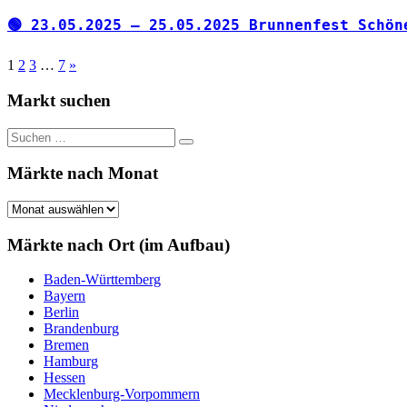
🟢 23.05.2025 – 25.05.2025 Brunnenfest Schön
Seitennummerierung
Nächste
1
2
3
…
7
»
Beiträge
der
Markt suchen
Beiträge
Suchen
Suchen
nach:
Märkte nach Monat
Märkte
nach
Monat
Märkte nach Ort (im Aufbau)
Baden-Württemberg
Bayern
Berlin
Brandenburg
Bremen
Hamburg
Hessen
Mecklenburg-Vorpommern