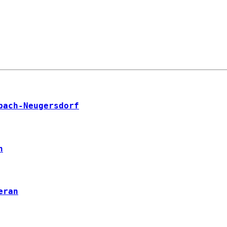
bach-Neugersdorf
h
eran