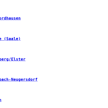
ordhausen
e (Saale)
berg/Elster
bach-Neugersdorf
h