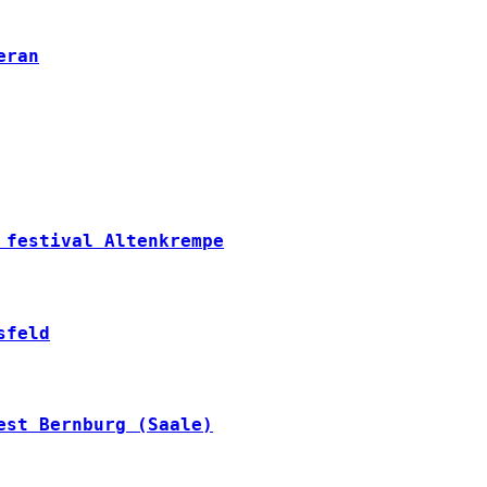
eran
 festival Altenkrempe
sfeld
est Bernburg (Saale)