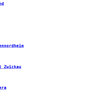
nd
ennordheim
t Zwickau
era