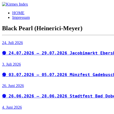
Zum
Inhalt
Kirmes
Tourpläne
HOME
springen
Index
und
Impressum
Beschickerlisten
der
Black Pearl (Heinerici-Meyer)
letzten
Jahre
24. Juli 2026
🟢 24.07.2026 – 29.07.2026 Jacobimarkt Ebers
3. Juli 2026
🟢 03.07.2026 – 05.07.2026 Münzfest Gadebusc
26. Juni 2026
🟢 26.06.2026 – 28.06.2026 Stadtfest Bad Dob
4. Juni 2026