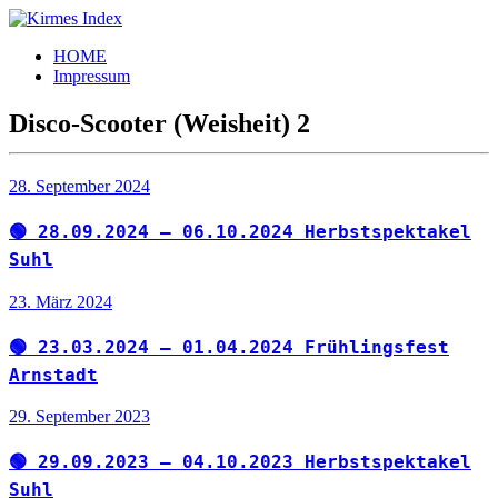
Zum
Inhalt
Kirmes
Tourpläne
HOME
springen
Index
und
Impressum
Beschickerlisten
der
Disco-Scooter (Weisheit) 2
letzten
Jahre
28. September 2024
🟢 28.09.2024 – 06.10.2024 Herbstspektakel
Suhl
23. März 2024
🟢 23.03.2024 – 01.04.2024 Frühlingsfest
Arnstadt
29. September 2023
🟢 29.09.2023 – 04.10.2023 Herbstspektakel
Suhl