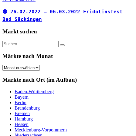
🟢 26.02.2022 – 06.03.2022 Fridolinsfest
Bad Säckingen
Markt suchen
Suchen
Suchen
nach:
Märkte nach Monat
Märkte
nach
Monat
Märkte nach Ort (im Aufbau)
Baden-Württemberg
Bayern
Berlin
Brandenburg
Bremen
Hamburg
Hessen
Mecklenburg-Vorpommern
Niedersachsen