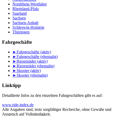
Nordrhein-Westfalen
Rheinland-Pfalz
Saarland
Sachsen
Sachsen-Anhalt
Schleswig-Holstein
Thüringen
Fahrgeschäfte
►
Fahrgeschäfte (aktiv)
►
Fahrgeschäfte (ehemalig)
►
Riesenräder (aktiv)
►
Riesenräder (ehemalig)
►
Skooter (aktiv)
►
Skooter (ehemalig)
Linktipp
Detaillierte Infos zu den einzelnen Fahrgeschäften gibt es auf:
www.ride-index.de
Alle Angaben sind, trotz sorgfältiger Recherche, ohne Gewähr und
Anspruch auf Vollständigkeit.