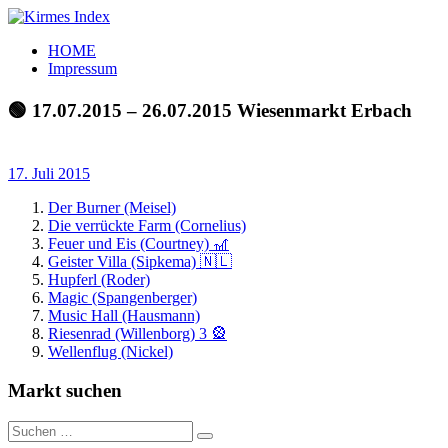
Zum
Inhalt
Kirmes
Tourpläne
HOME
springen
Index
und
Impressum
Beschickerlisten
der
🟢 17.07.2015 – 26.07.2015 Wiesenmarkt Erbach
letzten
Jahre
17. Juli 2015
Der Burner (Meisel)
Die verrückte Farm (Cornelius)
Feuer und Eis (Courtney) 🎢
Geister Villa (Sipkema) 🇳🇱
Hupferl (Roder)
Magic (Spangenberger)
Music Hall (Hausmann)
Riesenrad (Willenborg) 3 🎡
Wellenflug (Nickel)
Markt suchen
Suchen
Suchen
nach: