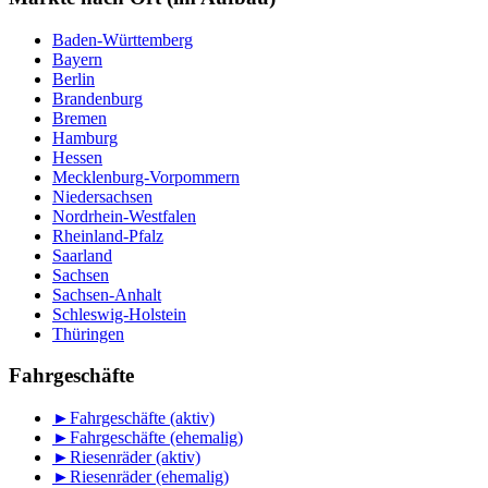
Baden-Württemberg
Bayern
Berlin
Brandenburg
Bremen
Hamburg
Hessen
Mecklenburg-Vorpommern
Niedersachsen
Nordrhein-Westfalen
Rheinland-Pfalz
Saarland
Sachsen
Sachsen-Anhalt
Schleswig-Holstein
Thüringen
Fahrgeschäfte
►
Fahrgeschäfte (aktiv)
►
Fahrgeschäfte (ehemalig)
►
Riesenräder (aktiv)
►
Riesenräder (ehemalig)