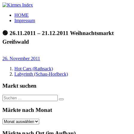
Zum
Inhalt
Kirmes
Tourpläne
HOME
springen
Index
und
Impressum
Beschickerlisten
der
🟢 26.11.2011 – 21.12.2011 Weihnachtsmarkt
letzten
Greifswald
Jahre
26. November 2011
Hot Cars (Rathsack)
Labyrinth (Schau-Horlbeck)
xmas
Markt suchen
Suchen
Suchen
nach:
Märkte nach Monat
Märkte
nach
Monat
Märkte nach Ort (im Aufbau)