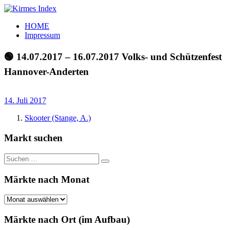
Zum
Inhalt
Kirmes
Tourpläne
HOME
springen
Index
und
Impressum
Beschickerlisten
der
🟢 14.07.2017 – 16.07.2017 Volks- und Schützenfest
letzten
Hannover-Anderten
Jahre
14. Juli 2017
Skooter (Stange, A.)
Markt suchen
Suchen
Suchen
nach:
Märkte nach Monat
Märkte
nach
Monat
Märkte nach Ort (im Aufbau)