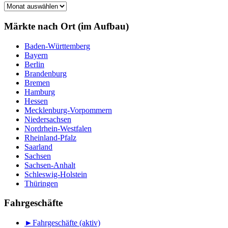
Märkte
nach
Monat
Märkte nach Ort (im Aufbau)
Baden-Württemberg
Bayern
Berlin
Brandenburg
Bremen
Hamburg
Hessen
Mecklenburg-Vorpommern
Niedersachsen
Nordrhein-Westfalen
Rheinland-Pfalz
Saarland
Sachsen
Sachsen-Anhalt
Schleswig-Holstein
Thüringen
Fahrgeschäfte
►
Fahrgeschäfte (aktiv)