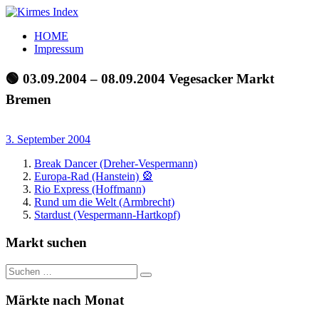
Zum
Inhalt
Kirmes
Tourpläne
HOME
springen
Index
und
Impressum
Beschickerlisten
der
🟢 03.09.2004 – 08.09.2004 Vegesacker Markt
letzten
Bremen
Jahre
3. September 2004
Break Dancer (Dreher-Vespermann)
Europa-Rad (Hanstein) 🎡
Rio Express (Hoffmann)
Rund um die Welt (Armbrecht)
Stardust (Vespermann-Hartkopf)
Markt suchen
Suchen
Suchen
nach:
Märkte nach Monat