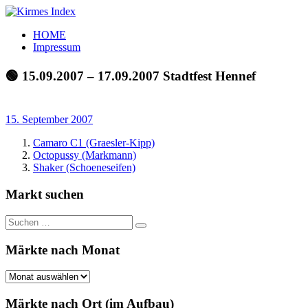
Zum
Inhalt
Kirmes
Tourpläne
HOME
springen
Index
und
Impressum
Beschickerlisten
der
🟢 15.09.2007 – 17.09.2007 Stadtfest Hennef
letzten
Jahre
15. September 2007
Camaro C1 (Graesler-Kipp)
Octopussy (Markmann)
Shaker (Schoeneseifen)
Markt suchen
Suchen
Suchen
nach:
Märkte nach Monat
Märkte
nach
Monat
Märkte nach Ort (im Aufbau)