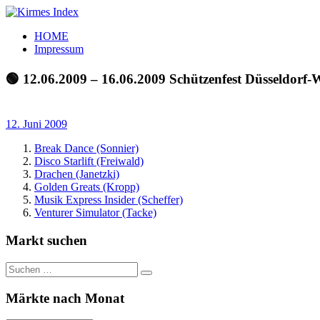
Zum
Inhalt
Kirmes
Tourpläne
HOME
springen
Index
und
Impressum
Beschickerlisten
der
🟢 12.06.2009 – 16.06.2009 Schützenfest Düsseldorf-
letzten
Jahre
12. Juni 2009
Break Dance (Sonnier)
Disco Starlift (Freiwald)
Drachen (Janetzki)
Golden Greats (Kropp)
Musik Express Insider (Scheffer)
Venturer Simulator (Tacke)
Markt suchen
Suchen
Suchen
nach:
Märkte nach Monat