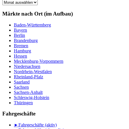
Märkte
nach
Monat
Märkte nach Ort (im Aufbau)
Baden-Württemberg
Bayern
Berlin
Brandenburg
Bremen
Hamburg
Hessen
Mecklenburg-Vorpommern
Niedersachsen
Nordrhein-Westfalen
Rheinland-Pfalz
Saarland
Sachsen
Sachsen-Anhalt
Schleswig-Holstein
Thüringen
Fahrgeschäfte
►
Fahrgeschäfte (aktiv)