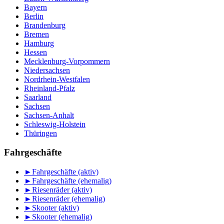
Bayern
Berlin
Brandenburg
Bremen
Hamburg
Hessen
Mecklenburg-Vorpommern
Niedersachsen
Nordrhein-Westfalen
Rheinland-Pfalz
Saarland
Sachsen
Sachsen-Anhalt
Schleswig-Holstein
Thüringen
Fahrgeschäfte
►
Fahrgeschäfte (aktiv)
►
Fahrgeschäfte (ehemalig)
►
Riesenräder (aktiv)
►
Riesenräder (ehemalig)
►
Skooter (aktiv)
►
Skooter (ehemalig)