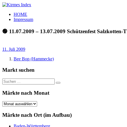
Zum
Inhalt
Kirmes
Tourpläne
HOME
springen
Index
und
Impressum
Beschickerlisten
der
🟢 11.07.2009 – 13.07.2009 Schützenfest Salzkotten-
letzten
Jahre
11. Juli 2009
Bee Bop (Hammecke)
Markt suchen
Suchen
Suchen
nach:
Märkte nach Monat
Märkte
nach
Monat
Märkte nach Ort (im Aufbau)
Baden-Württemberg