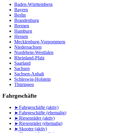
Baden-Württemberg
Bayern
Berlin
Brandenburg
Bremen
Hamburg
Hessen
Mecklenburg-Vorpommern
Niedersachsen
Nordrhein-Westfalen
Rheinland-Pfalz
Saarland
Sachsen
Sachsen-Anhalt
Schleswig-Holstein
Thüringen
Fahrgeschäfte
►
Fahrgeschäfte (aktiv)
►
Fahrgeschäfte (ehemalig)
►
Riesenräder (aktiv)
►
Riesenräder (ehemalig)
►
Skooter (aktiv)