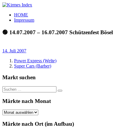
Zum
Inhalt
Kirmes
Tourpläne
HOME
springen
Index
und
Impressum
Beschickerlisten
der
🟢 14.07.2007 – 16.07.2007 Schützenfest Bösel
letzten
Jahre
14. Juli 2007
Power Express (Welte)
Super Cars (Barber)
Markt suchen
Suchen
Suchen
nach:
Märkte nach Monat
Märkte
nach
Monat
Märkte nach Ort (im Aufbau)