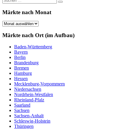
Suchen
nach:
Märkte nach Monat
Märkte
nach
Monat
Märkte nach Ort (im Aufbau)
Baden-Württemberg
Bayern
Berlin
Brandenburg
Bremen
Hamburg
Hessen
Mecklenburg-Vorpommern
Niedersachsen
Nordrhein-Westfalen
Rheinland-Pfalz
Saarland
Sachsen
Sachsen-Anhalt
Schleswig-Holstein
Thüringen