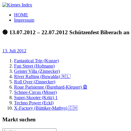
Zum
Inhalt
Kirmes
Tourpläne
HOME
springen
Index
und
Impressum
Beschickerlisten
der
🟢 13.07.2012 – 22.07.2012 Schützenfest Biberach an
letzten
Jahre
13. Juli 2012
Fantastical Trip (Kunze)
Fun Street (Hofmann)
Geister Villa (Zinnecker)
River Rafting (Buwalda) 🇳🇱
Roll Over (Zinnecker)
Roue Parisienne (Burghard-Kleuser) 🎡
Schnee-Circus (Moser)
Super-Skooter (Kritz) 1
Techno Power (Eckl)
X-Factory (Büttiker-Mathys) 🇨🇭
Markt suchen
Suchen