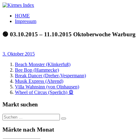
Zum
Inhalt
Kirmes
Tourpläne
HOME
springen
Index
und
Impressum
Beschickerlisten
der
🟢 03.10.2015 – 11.10.2015 Oktoberwoche Warburg
letzten
Jahre
3. Oktober 2015
Beach Monster (Klinkerfuß)
Bee Bop (Hammecke)
Break Dancer (Dreher-Vespermann)
Musik Express (Ahrend)
Villa Wahnsinn (von Olnhausen)
Wheel of Circus (Sperlich) 🎡
Markt suchen
Suchen
Suchen
nach:
Märkte nach Monat