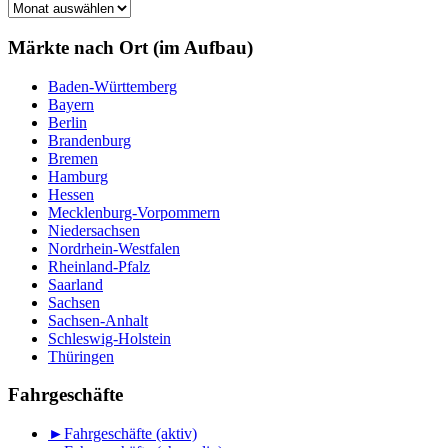
Märkte
nach
Monat
Märkte nach Ort (im Aufbau)
Baden-Württemberg
Bayern
Berlin
Brandenburg
Bremen
Hamburg
Hessen
Mecklenburg-Vorpommern
Niedersachsen
Nordrhein-Westfalen
Rheinland-Pfalz
Saarland
Sachsen
Sachsen-Anhalt
Schleswig-Holstein
Thüringen
Fahrgeschäfte
►
Fahrgeschäfte (aktiv)