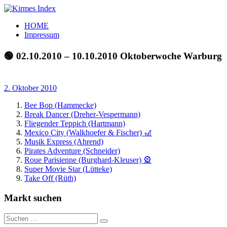
Zum
Inhalt
Kirmes
Tourpläne
HOME
springen
Index
und
Impressum
Beschickerlisten
der
🟢 02.10.2010 – 10.10.2010 Oktoberwoche Warburg
letzten
Jahre
2. Oktober 2010
Bee Bop (Hammecke)
Break Dancer (Dreher-Vespermann)
Fliegender Teppich (Hartmann)
Mexico City (Walkhoefer & Fischer) 🎢
Musik Express (Ahrend)
Pirates Adventure (Schneider)
Roue Parisienne (Burghard-Kleuser) 🎡
Super Movie Star (Lütteke)
Take Off (Rüth)
Markt suchen
Suchen
Suchen
nach: