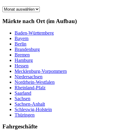
Märkte
nach
Monat
Märkte nach Ort (im Aufbau)
Baden-Württemberg
Bayern
Berlin
Brandenburg
Bremen
Hamburg
Hessen
Mecklenburg-Vorpommern
Niedersachsen
Nordrhein-Westfalen
Rheinland-Pfalz
Saarland
Sachsen
Sachsen-Anhalt
Schleswig-Holstein
Thüringen
Fahrgeschäfte