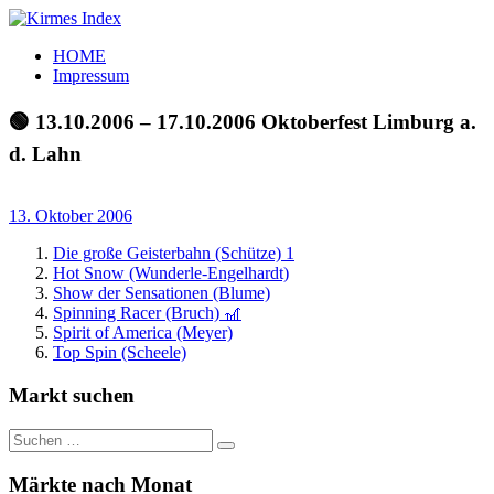
Zum
Inhalt
Kirmes
Tourpläne
HOME
springen
Index
und
Impressum
Beschickerlisten
der
🟢 13.10.2006 – 17.10.2006 Oktoberfest Limburg a.
letzten
d. Lahn
Jahre
13. Oktober 2006
Die große Geisterbahn (Schütze) 1
Hot Snow (Wunderle-Engelhardt)
Show der Sensationen (Blume)
Spinning Racer (Bruch) 🎢
Spirit of America (Meyer)
Top Spin (Scheele)
Markt suchen
Suchen
Suchen
nach:
Märkte nach Monat