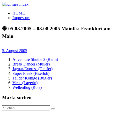
Zum
Inhalt
Kirmes
Tourpläne
HOME
springen
Index
und
Impressum
Beschickerlisten
der
🟢 05.08.2005 – 08.08.2005 Mainfest Frankfurt am
letzten
Main
Jahre
5. August 2005
Adventure Shuttle 3 (Barth)
Break Dancer (Müller)
Jaguar-Express (Geisler)
Super Freak (Eiserloh)
Tal der Könige (Bügler)
Virus (Lagerin)
Wellenflug (Roie)
Markt suchen
Suchen
Suchen
nach: