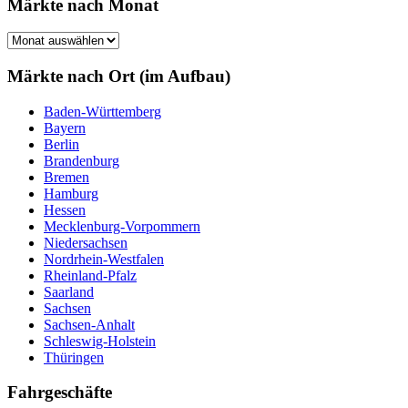
Märkte nach Monat
Märkte
nach
Monat
Märkte nach Ort (im Aufbau)
Baden-Württemberg
Bayern
Berlin
Brandenburg
Bremen
Hamburg
Hessen
Mecklenburg-Vorpommern
Niedersachsen
Nordrhein-Westfalen
Rheinland-Pfalz
Saarland
Sachsen
Sachsen-Anhalt
Schleswig-Holstein
Thüringen
Fahrgeschäfte