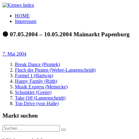
Zum
Inhalt
Kirmes
Tourpläne
HOME
springen
Index
und
Impressum
Beschickerlisten
der
🟢 07.05.2004 – 10.05.2004 Maimarkt Papenburg
letzten
Jahre
7. Mai 2004
Break Dance (Piontek)
Fluch der Piraten (Weber-Langenscheidt)
Formel 1 (Hartwig)
Happy Family (Rüth)
Musik Express (Meinecke)
Schunkler (Greier)
Take Off (Langenscheidt)
Top Drive (von Halle)
Markt suchen
Suchen
Suchen
nach: