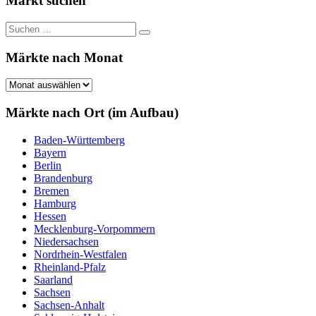
Markt suchen
Suchen
Suchen
nach:
Märkte nach Monat
Märkte
nach
Monat
Märkte nach Ort (im Aufbau)
Baden-Württemberg
Bayern
Berlin
Brandenburg
Bremen
Hamburg
Hessen
Mecklenburg-Vorpommern
Niedersachsen
Nordrhein-Westfalen
Rheinland-Pfalz
Saarland
Sachsen
Sachsen-Anhalt