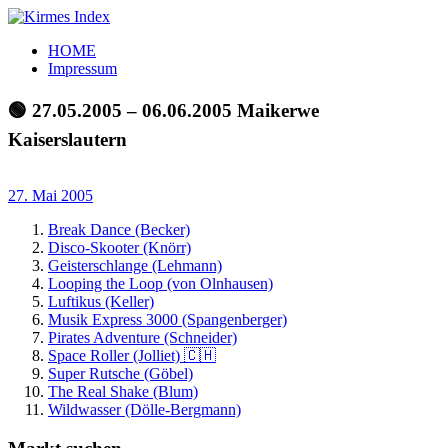
Zum
Inhalt
Kirmes
Tourpläne
HOME
springen
Index
und
Impressum
Beschickerlisten
der
🟢 27.05.2005 – 06.06.2005 Maikerwe
letzten
Kaiserslautern
Jahre
27. Mai 2005
Break Dance (Becker)
Disco-Skooter (Knörr)
Geisterschlange (Lehmann)
Looping the Loop (von Olnhausen)
Luftikus (Keller)
Musik Express 3000 (Spangenberger)
Pirates Adventure (Schneider)
Space Roller (Jolliet) 🇨🇭
Super Rutsche (Göbel)
The Real Shake (Blum)
Wildwasser (Dölle-Bergmann)