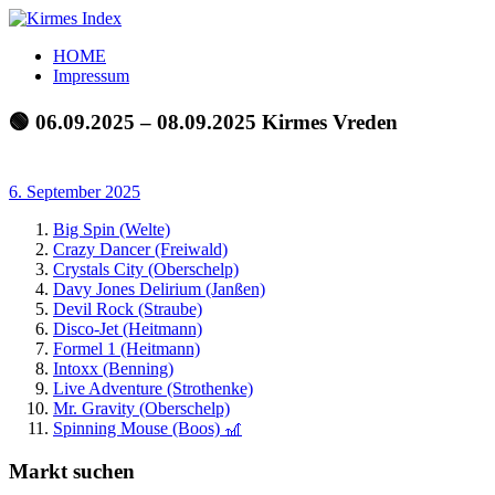
Zum
Inhalt
Kirmes
Tourpläne
HOME
springen
Index
und
Impressum
Beschickerlisten
der
🟢 06.09.2025 – 08.09.2025 Kirmes Vreden
letzten
Jahre
6. September 2025
Big Spin (Welte)
Crazy Dancer (Freiwald)
Crystals City (Oberschelp)
Davy Jones Delirium (Janßen)
Devil Rock (Straube)
Disco-Jet (Heitmann)
Formel 1 (Heitmann)
Intoxx (Benning)
Live Adventure (Strothenke)
Mr. Gravity (Oberschelp)
Spinning Mouse (Boos) 🎢
Markt suchen