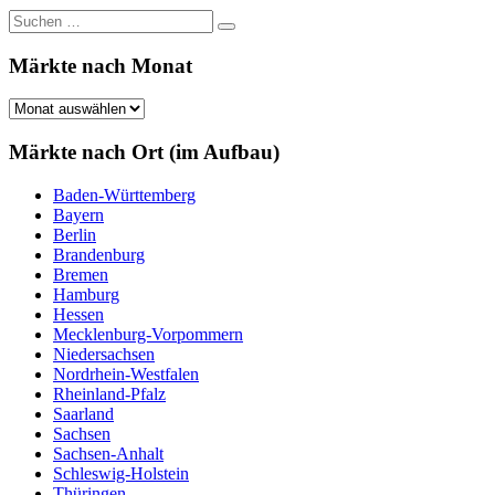
Suchen
Suchen
nach:
Märkte nach Monat
Märkte
nach
Monat
Märkte nach Ort (im Aufbau)
Baden-Württemberg
Bayern
Berlin
Brandenburg
Bremen
Hamburg
Hessen
Mecklenburg-Vorpommern
Niedersachsen
Nordrhein-Westfalen
Rheinland-Pfalz
Saarland
Sachsen
Sachsen-Anhalt
Schleswig-Holstein
Thüringen