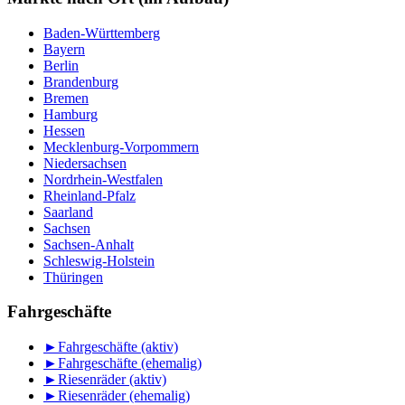
Baden-Württemberg
Bayern
Berlin
Brandenburg
Bremen
Hamburg
Hessen
Mecklenburg-Vorpommern
Niedersachsen
Nordrhein-Westfalen
Rheinland-Pfalz
Saarland
Sachsen
Sachsen-Anhalt
Schleswig-Holstein
Thüringen
Fahrgeschäfte
►
Fahrgeschäfte (aktiv)
►
Fahrgeschäfte (ehemalig)
►
Riesenräder (aktiv)
►
Riesenräder (ehemalig)