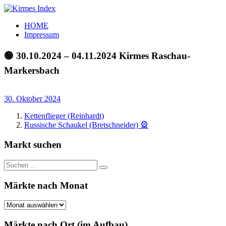
Zum
Inhalt
Kirmes
Tourpläne
HOME
springen
Index
und
Impressum
Beschickerlisten
der
🟢 30.10.2024 – 04.11.2024 Kirmes Raschau-
letzten
Markersbach
Jahre
30. Oktober 2024
Kettenflieger (Reinhardt)
Russische Schaukel (Bretschneider) 🎡
Markt suchen
Suchen
Suchen
nach:
Märkte nach Monat
Märkte
nach
Monat
Märkte nach Ort (im Aufbau)