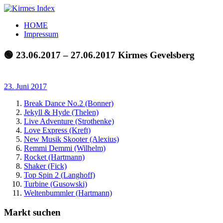
Zum
Inhalt
Kirmes
Tourpläne
HOME
springen
Index
und
Impressum
Beschickerlisten
der
🟢 23.06.2017 – 27.06.2017 Kirmes Gevelsberg
letzten
Jahre
23. Juni 2017
Break Dance No.2 (Bonner)
Jekyll & Hyde (Thelen)
Live Adventure (Strothenke)
Love Express (Kreft)
New Musik Skooter (Alexius)
Remmi Demmi (Wilhelm)
Rocket (Hartmann)
Shaker (Fick)
Top Spin 2 (Langhoff)
Turbine (Gusowski)
Weltenbummler (Hartmann)
Markt suchen