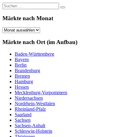
Suchen
Suchen
nach:
Märkte nach Monat
Märkte
nach
Monat
Märkte nach Ort (im Aufbau)
Baden-Württemberg
Bayern
Berlin
Brandenburg
Bremen
Hamburg
Hessen
Mecklenburg-Vorpommern
Niedersachsen
Nordrhein-Westfalen
Rheinland-Pfalz
Saarland
Sachsen
Sachsen-Anhalt
Schleswig-Holstein
Thüringen