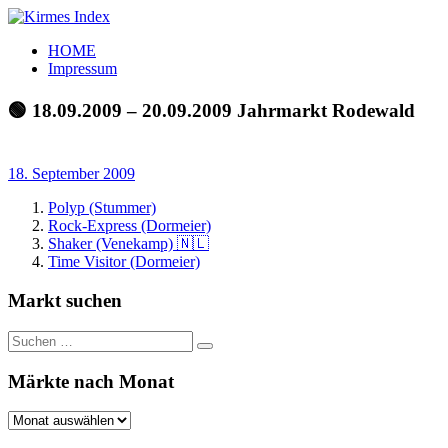
Zum
Inhalt
Kirmes
Tourpläne
HOME
springen
Index
und
Impressum
Beschickerlisten
der
🟢 18.09.2009 – 20.09.2009 Jahrmarkt Rodewald
letzten
Jahre
18. September 2009
Polyp (Stummer)
Rock-Express (Dormeier)
Shaker (Venekamp) 🇳🇱
Time Visitor (Dormeier)
Markt suchen
Suchen
Suchen
nach:
Märkte nach Monat
Märkte
nach