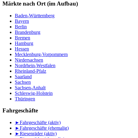
Monat
Märkte nach Ort (im Aufbau)
Baden-Württemberg
Bayern
Berlin
Brandenburg
Bremen
Hamburg
Hessen
Mecklenburg-Vorpommern
Niedersachsen
Nordrhein-Westfalen
Rheinland-Pfalz
Saarland
Sachsen
Sachsen-Anhalt
Schleswig-Holstein
Thüringen
Fahrgeschäfte
►
Fahrgeschäfte (aktiv)
►
Fahrgeschäfte (ehemalig)
►
Riesenräder (aktiv)